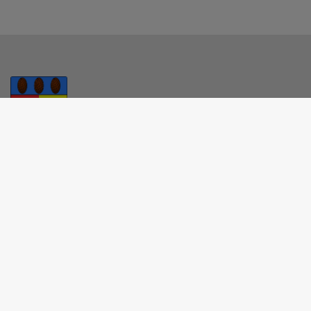
MAIRIE - SAINT-SALVY-DE-LA-BALME
Rue Albanie-Moulis, 81490 Saint-Salvy-de-la-Balme
05 63 50 52 00
mairie@saintsalvydelabalme.fr
M'Y RENDRE
www.saintsalvydelabalme.fr