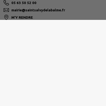
05 63 50 52 00
mairie@saintsalvydelabalme.fr
M'Y RENDRE
www.saintsalvydelabalme.fr
SIDOBRE VALS ET PLATEAUX
54, route du Lignon - Vialavert 81 260 LE BEZ
05 63 73 03 86
contact@ccsvp.fr
M'Y RENDRE