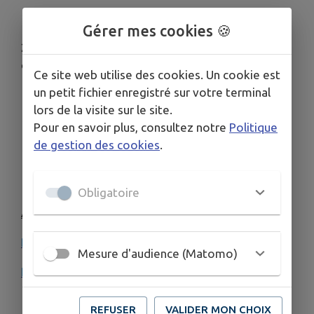
1 éducatrice de jeunes enfants – directrice
Gérer mes cookies 🍪
2 auxiliaires de puériculture – dont 1 en
continuité de direction
Ce site web utilise des cookies. Un cookie est
un petit fichier enregistré sur votre terminal
4 CAP petite enfance
lors de la visite sur le site.
1 agent de restauration
Pour en savoir plus, consultez notre
Politique
de gestion des cookies
.
1 agent d’entretien
Obligatoire
A Télécharger
Projet pédagogique
Mesure d'audience (Matomo)
Règlement de fonctionnement
REFUSER
VALIDER MON CHOIX