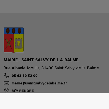
MAIRIE - SAINT-SALVY-DE-LA-BALME
Rue Albanie-Moulis, 81490 Saint-Salvy-de-la-Balme
05 63 50 52 00
mairie@saintsalvydelabalme.fr
M'Y RENDRE
www.saintsalvydelabalme.fr