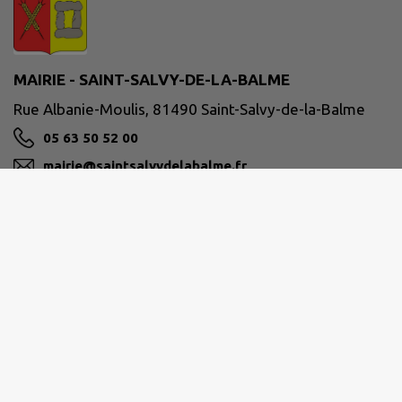
MAIRIE - SAINT-SALVY-DE-LA-BALME
Rue Albanie-Moulis, 81490 Saint-Salvy-de-la-Balme
05 63 50 52 00
mairie@saintsalvydelabalme.fr
M'Y RENDRE
www.saintsalvydelabalme.fr