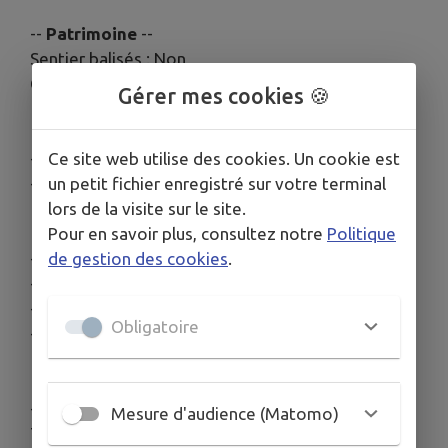
--
Patrimoine
--
Sentier balisés : Non
Catégories : Curiosité naturelle, Rocher, Forêt
Gérer mes cookies 🍪
Ce site web utilise des cookies. Un cookie est
--
Services disponibles
--
un petit fichier enregistré sur votre terminal
- Animaux acceptés
lors de la visite sur le site.
Pour en savoir plus, consultez notre
Politique
de gestion des cookies
.
--
Équipements disponibles
--
- Parking
- Parking à proximité
Obligatoire
- Parking gratuit
--
Réservation
--
Mesure d'audience (Matomo)
Téléphone : 05 63 74 63 38