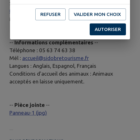
Site web (URL) :
https://www.sidobre-vallees-
tourisme.com/
REFUSER
VALIDER MON CHOIX
Mél :
accueil@sidobretourisme.fr
AUTORISER
--
Informations complémentaires
--
Téléphone : 05 63 74 63 38
Mél :
accueil@sidobretourisme.fr
Langues : Anglais, Espagnol, Français
Conditions d'accueil des animaux : Animaux
acceptés en laisse uniquement.
--
Pièce jointe
--
Panneau-1 (jpg)