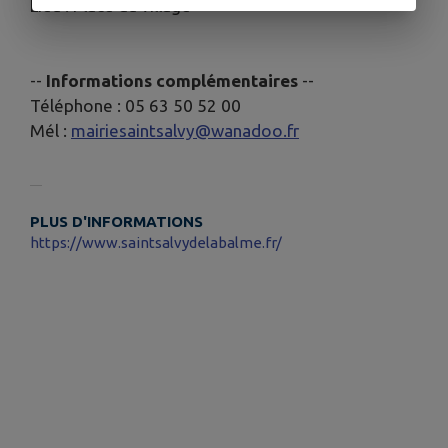
Lieu : Place du village
--
Informations complémentaires
--
Téléphone : 05 63 50 52 00
Mél :
mairiesaintsalvy@wanadoo.fr
PLUS D'INFORMATIONS
https://www.saintsalvydelabalme.fr/