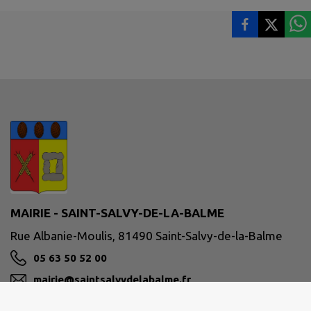
MAIRIE - SAINT-SALVY-DE-LA-BALME
Rue Albanie-Moulis, 81490 Saint-Salvy-de-la-Balme
05 63 50 52 00
mairie@saintsalvydelabalme.fr
M'Y RENDRE