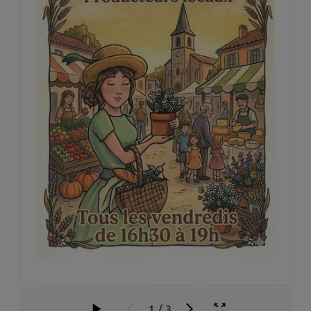
1
/
3