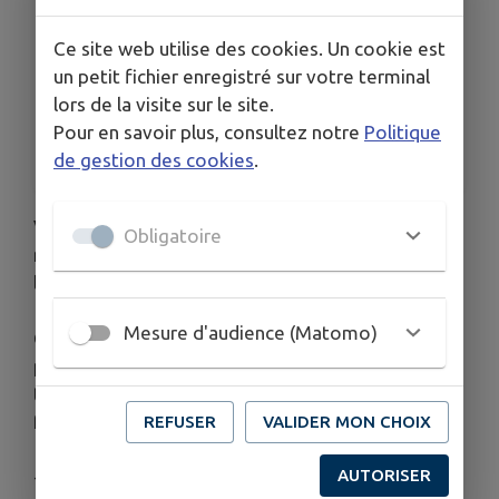
Le ven. 4 sept.
Voir plus (38 de plus)
Ce site web utilise des cookies. Un cookie est
un petit fichier enregistré sur votre terminal
HORAIRES
Du 05/06 au 28/05 le vendredi de 16h30 à 19h.
lors de la visite sur le site.
Pour en savoir plus, consultez notre
Politique
TARIFS
Accès libre.
de gestion des cookies
.
Venez découvrir les saveurs et savoir-faire de
Obligatoire
notre région lors du Marché de producteurs
locaux !
Mesure d'audience (Matomo)
C'est l'occasion idéale de rencontrer les
producteurs, d'échanger sur leurs méthodes de
travail et de soutenir l'économie locale tout en
faisant le plein de produits frais et de qualité.
REFUSER
VALIDER MON CHOIX
AUTORISER
--
Événement
--