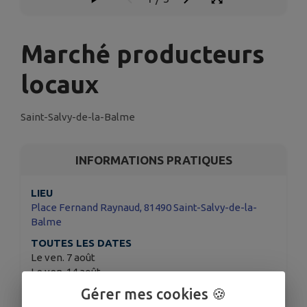
Marché producteurs
locaux
Saint-Salvy-de-la-Balme
INFORMATIONS PRATIQUES
LIEU
Place Fernand Raynaud, 81490 Saint-Salvy-de-la-
Balme
TOUTES LES DATES
Le ven. 7 août
Le ven. 14 août
Le ven. 21 août
Gérer mes cookies 🍪
Le ven. 28 août