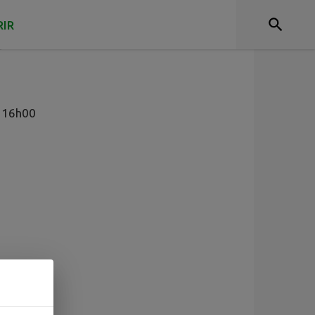
IR
e
à 16h00