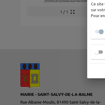
Ce site 
sur votr
1
/
1
Pour en
MAIRIE - SAINT-SALVY-DE-LA-BALME
Rue Albanie-Moulis, 81490 Saint-Salvy-de-la-