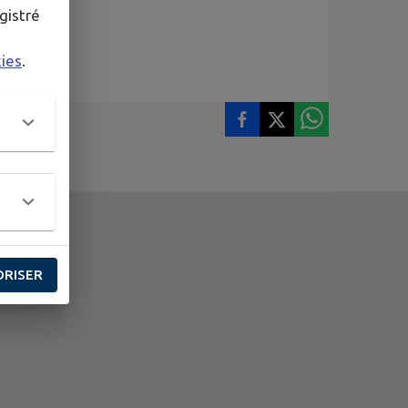
gistré
kies
.
ORISER